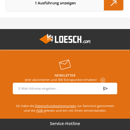
1 Ausführung anzeigen
NEWSLETTER
Jetzt abonnieren und 300 Extrapunkte erhalten!
E-Mail-Adresse
*
Ich habe die
Datenschutzbestimmungen
zur Kenntnis genommen
und die
AGB
gelesen und bin mit ihnen einverstanden.
Service-Hotline