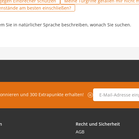
gegen Einbrecher schützen
Meine Türgriffe gefallen mir nicht 
nstände am besten einschließen?
em Sie in natürlicher Sprache beschreiben, wonach Sie suchen.
E-Mail-Adresse
*
bonnieren und 300 Extrapunkte erhalten!
m
Recht und Sicherheit
AGB