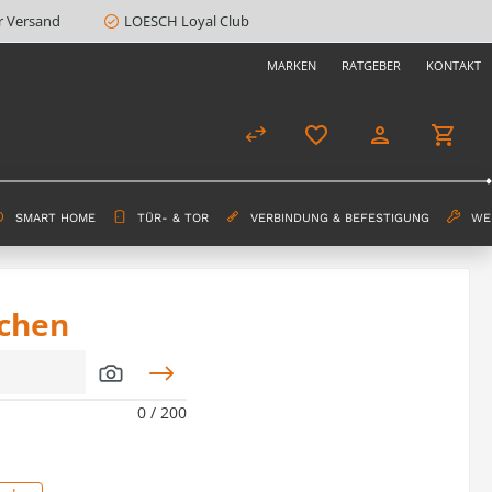
r Versand
LOESCH Loyal Club
MARKEN
RATGEBER
KONTAKT
SMART HOME
TÜR- & TOR
VERBINDUNG & BEFESTIGUNG
WE
uchen
0
/ 200