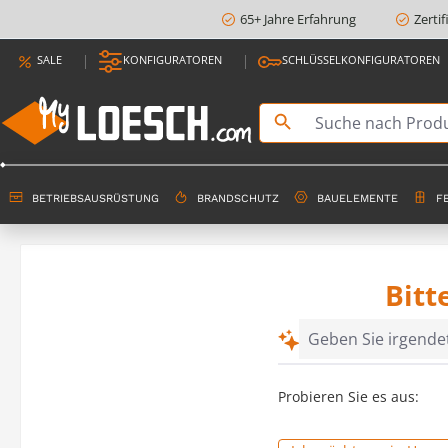
65+ Jahre Erfahrung
Zerti
springen
Zur Hauptnavigation springen
SALE
KONFIGURATOREN
SCHLÜSSELKONFIGURATOREN
BETRIEBSAUSRÜSTUNG
BRANDSCHUTZ
BAUELEMENTE
F
Bitt
Probieren Sie es aus: