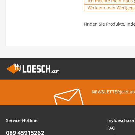
Ich möchte mein Haus 
Wo kann man Wertgege
Finden Sie Produkte, ind
Jetzt a
NEWSLETTER
Service-Hotline
myloesch.co
FAQ
089 45915262