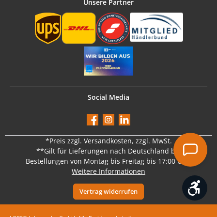
Unsere Partner
Social Media
Facebook
Instagram
LinkedIn
*Preis
zzgl. Versandkosten
, zzgl. MwSt.
**Gilt für Lieferungen nach Deutschland bei
Bestellungen von Montag bis Freitag bis 17:00 Uhr.
Weitere Informationen
Werk
Vertrag widerrufen