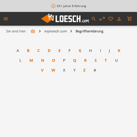
alt springen
65+ Jahre Erfahrung
Sie sind hier:
myloesch.com
Begriffserklärung
A
B
C
D
E
F
G
H
I
J
K
L
M
N
O
P
Q
R
S
T
U
V
W
X
Y
Z
#