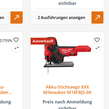
sichtbar
en
2 Ausführungen anzeigen
Ausverkauft
ku-
Akku-Stichsaege XXX
uber
Milwaukee M18FBJS-0X
J
ldung
Preis nach Anmeldung
sichtbar