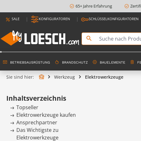
65+ Jahre Erfahrung
Zerti
springen
Zur Hauptnavigation springen
SALE
KONFIGURATOREN
SCHLÜSSELKONFIGURATOREN
BETRIEBSAUSRÜSTUNG
BRANDSCHUTZ
BAUELEMENTE
F
Sie sind hier:
Werkzeug
Elektrowerkzeuge
Inhaltsverzeichnis
Topseller
Elektrowerkzeuge kaufen
Ansprechpartner
Das Wichtigste zu
Elektrowerkzeuge