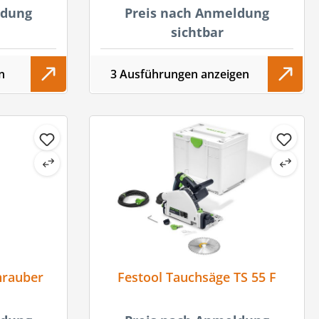
ldung
Preis nach Anmeldung
sichtbar
n
3 Ausführungen anzeigen
hrauber
Festool Tauchsäge TS 55 F