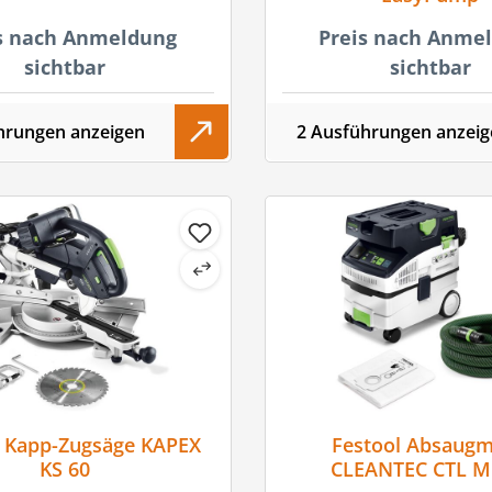
s nach Anmeldung
Preis nach Anme
sichtbar
sichtbar
hrungen anzeigen
2 Ausführungen anzeig
l Kapp-Zugsäge KAPEX
Festool Absaugm
KS 60
CLEANTEC CTL MI