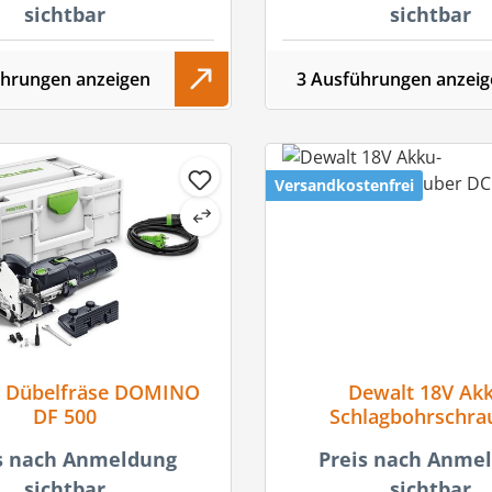
sichtbar
sichtbar
ührungen anzeigen
3 Ausführungen anzeig
Versandkostenfrei
l Dübelfräse DOMINO
Dewalt 18V Ak
DF 500
Schlagbohrschra
DCD799NT-X
s nach Anmeldung
Preis nach Anme
sichtbar
sichtbar