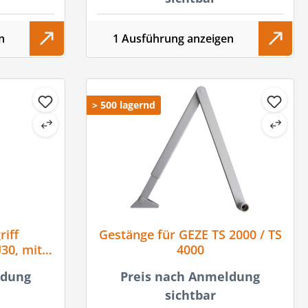
n
1 Ausführung anzeigen
> 500 lagernd
iff
Gestänge für GEZE TS 2000 / TS
30, mit
4000
tahl
ldung
Preis nach Anmeldung
sichtbar