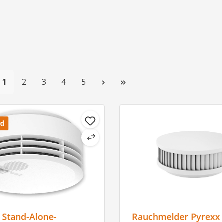
Seite
Seite
Seite
Seite
Seite
1
2
3
4
5
nd
Stand-Alone-
Rauchmelder Pyrexx 