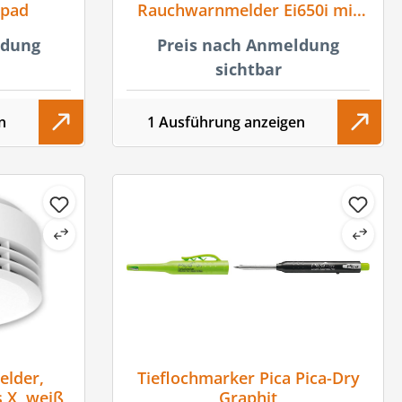
epad
Rauchwarnmelder Ei650i mit
AudioLINK
ldung
Preis nach Anmeldung
sichtbar
n
1 Ausführung anzeigen
lder,
Tieflochmarker Pica Pica-Dry
 X, weiß
Graphit