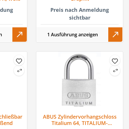
ldung
Preis nach Anmeldung
sichtbar
n
1 Ausführung anzeigen
chließbar
ABUS Zylindervorhangschloss
eßend
Titalium 64, TITALIUM-