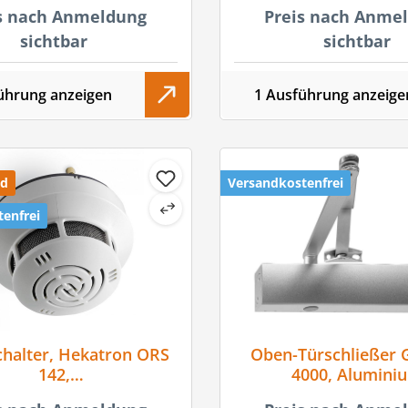
s nach Anmeldung
Preis nach Anme
sichtbar
sichtbar
ührung anzeigen
1 Ausführung anzeige
nd
Versandkostenfrei
enfrei
halter, Hekatron ORS
Oben-Türschließer 
142,
4000, Alumini
chwellennachführung,