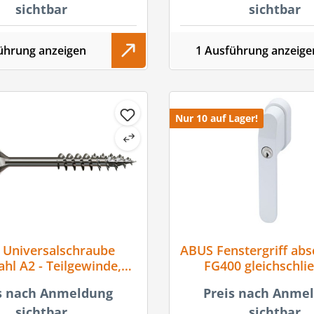
sichtbar
sichtbar
ührung anzeigen
1 Ausführung anzeige
Nur 10 auf Lager!
 Universalschraube
ABUS Fenstergriff abs
ahl A2 - Teilgewinde,
FG400 gleichschli
f, T-STAR plus, 4CUT,
s nach Anmeldung
Preis nach Anme
Rostfrei
sichtbar
sichtbar