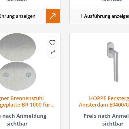
ührung anzeigen
1 Ausführung anzeige
net Brennenstuhl
HOPPE Fenstergr
eplatte BR 1000 für
Amsterdam E0400/U
auchwarnmelder
Schrauben, Edels
s nach Anmeldung
Preis nach Anme
sichtbar
sichtbar