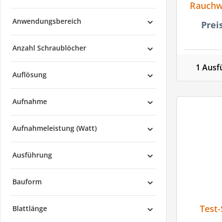
Rauchw
Genius 
Anwendungsbereich
Prei
Anzahl Schraublöcher
1 Ausf
Auflösung
Aufnahme
Aufnahmeleistung (Watt)
Ausführung
Bauform
Test
Blattlänge