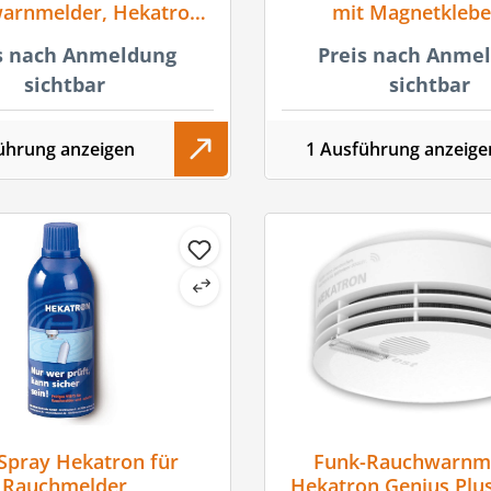
arnmelder, Hekatron
mit Magnetkleb
Plus, weiß seidenmatt,
s nach Anmeldung
Preis nach Anme
mit Klebepad
sichtbar
sichtbar
ührung anzeigen
1 Ausführung anzeige
-Spray Hekatron für
Funk-Rauchwarnme
Rauchmelder
Hekatron Genius Plus