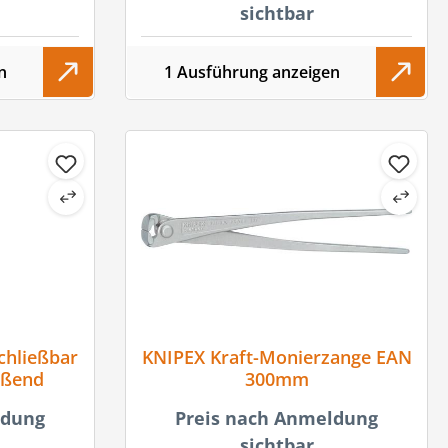
sichtbar
n
1 Ausführung anzeigen
chließbar
KNIPEX Kraft-Monierzange EAN
eßend
300mm
ldung
Preis nach Anmeldung
sichtbar