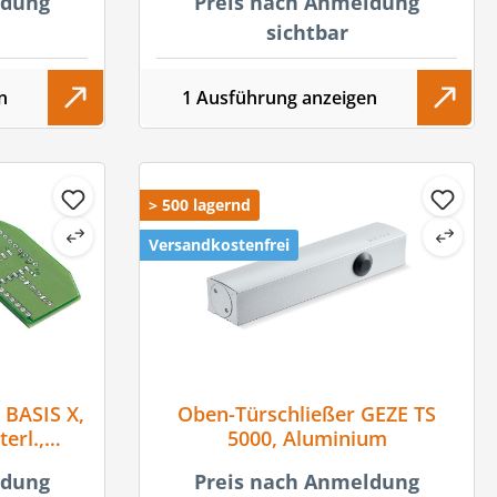
ldung
Preis nach Anmeldung
sichtbar
n
1 Ausführung anzeigen
> 500 lagernd
Versandkostenfrei
 BASIS X,
Oben-Türschließer GEZE TS
erl.,
5000, Aluminium
 R&TTE,
ldung
Preis nach Anmeldung