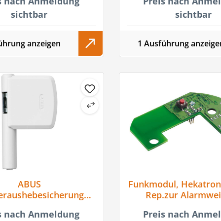
s nach Anmeldung
Preis nach Anme
erschmutzungs-
ndsanzeige mit Leis
sichtbar
sichtbar
ührung anzeigen
1 Ausführung anzeige
ABUS
Funkmodul, Hekatron
eraushebesicherung
Rep.zur Alarmweit
FAS101, Stahl
868,3MHz, VdS 3515,
s nach Anmeldung
Preis nach Anme
B78xT60mm