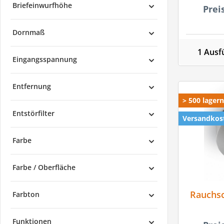
Briefeinwurfhöhe
Prei
Dornmaß
1 Ausf
Eingangsspannung
Entfernung
> 500 lager
Entstörfilter
Versandkost
Farbe
Farbe / Oberfläche
Rauchsc
Farbton
Alarms
Funktionen