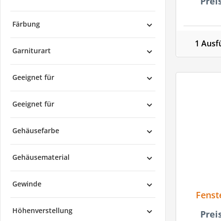
Prei
V
Zusta
Färbung
1 Ausf
Garniturart
Geeignet für
Geeignet für
Gehäusefarbe
Gehäusematerial
Gewinde
Fenst
Höhenverstellung
Prei