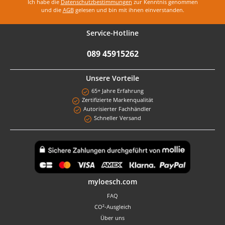
Ich habe die
Datenschutzbestimmungen
zur Kenntnis genommen
und die
AGB
gelesen und bin mit ihnen einverstanden.
Service-Hotline
089 45915262
Unsere Vorteile
65+ Jahre Erfahrung
Zertifizierte Markenqualität
Autorisierter Fachhändler
Schneller Versand
Benutzerdefiniertes Bild 1
myloesch.com
FAQ
CO²-Ausgleich
Über uns