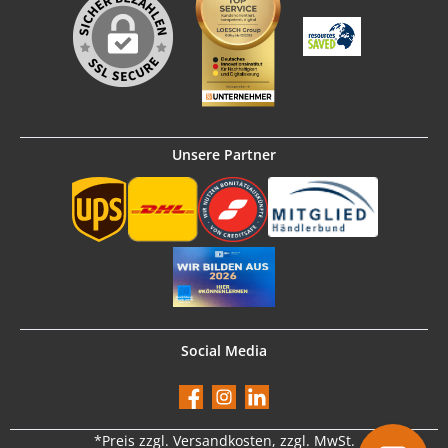
Unsere Partner
Social Media
Facebook
Instagram
LinkedIn
*Preis
zzgl. Versandkosten
, zzgl. MwSt.