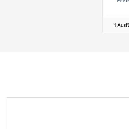
Prei
1 Ausf
Produktgalerie überspringen