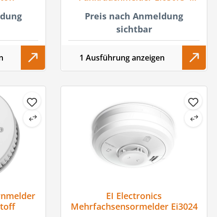
draht- oder funkvernetzbar
ldung
Preis nach Anmeldung
sichtbar
n
1 Ausführung anzeigen
rnmelder
EI Electronics
toff
Mehrfachsensormelder Ei3024