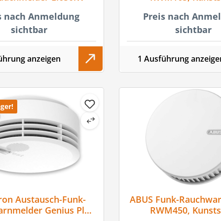
s nach Anmeldung
Preis nach Anme
sichtbar
sichtbar
ührung anzeigen
1 Ausführung anzeige
ger!
ron Austausch-Funk-
ABUS Funk-Rauchwa
rnmelder Genius Plus
RWM450, Kunsts
e Sockel, Klebepad &