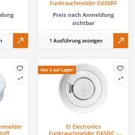
Funkrauchmelder Ei650RF
ldung
Preis nach Anmeldung
sichtbar
n
1 Ausführung anzeigen
Nur 2 auf Lager!
rnmelder
EI Electronics
toff
Funkrauchmelder Ei650iC -