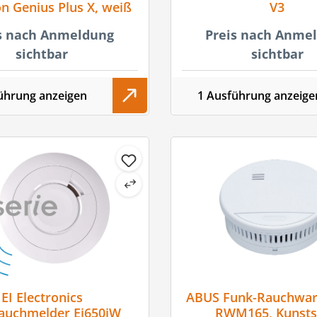
n Genius Plus X, weiß
V3
s nach Anmeldung
Preis nach Anme
sichtbar
sichtbar
ührung anzeigen
1 Ausführung anzeige
EI Electronics
ABUS Funk-Rauchwa
auchmelder Ei650iW
RWM165, Kunsts