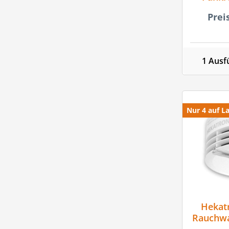
Prei
1 Ausf
Nur 4 auf La
Hekat
Rauchwa
X ohn