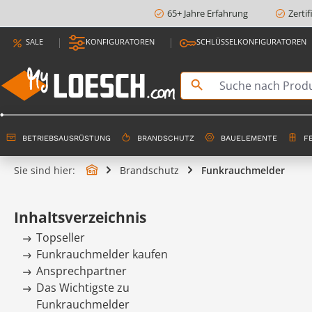
65+ Jahre Erfahrung
Zerti
springen
Zur Hauptnavigation springen
SALE
KONFIGURATOREN
SCHLÜSSELKONFIGURATOREN
BETRIEBSAUSRÜSTUNG
BRANDSCHUTZ
BAUELEMENTE
F
Sie sind hier:
Brandschutz
Funkrauchmelder
Inhaltsverzeichnis
Topseller
Funkrauchmelder kaufen
Ansprechpartner
Das Wichtigste zu
Funkrauchmelder