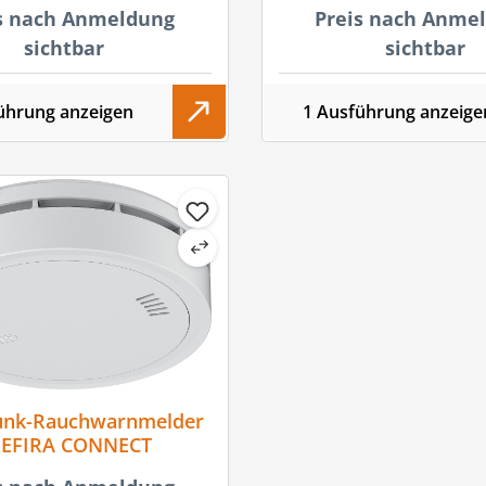
s nach Anmeldung
Preis nach Anme
estigungsmaterial
sichtbar
sichtbar
ührung anzeigen
1 Ausführung anzeige
unk-Rauchwarnmelder
EFIRA CONNECT