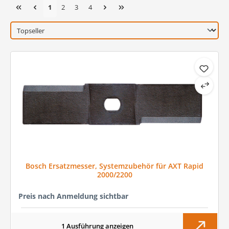
Seite
Seite
Seite
Seite
1
2
3
4
Bosch Ersatzmesser, Systemzubehör für AXT Rapid
2000/2200
Preis nach Anmeldung sichtbar
1 Ausführung anzeigen