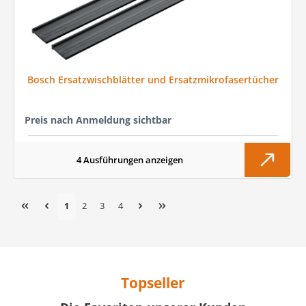
Bosch Ersatzwischblätter und Ersatzmikrofasertücher
Preis nach Anmeldung sichtbar
4 Ausführungen anzeigen
Seite
Seite
Seite
Seite
1
2
3
4
Topseller