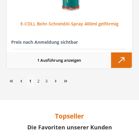
E-COLL Bohr-Schneidöl-Spray 400ml gelförmig
Preis nach Anmeldung sichtbar
1 Ausführung anzeigen
Seite
Seite
Seite
1
2
3
Topseller
Die Favoriten unserer Kunden