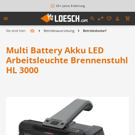
alt springen
65+ Jahre Erfahrung
Sie sind hier:
Betriebsausrüstung
Betriebsbedarf
Multi Battery Akku LED
Arbeitsleuchte Brennenstuhl
HL 3000
Bildergalerie überspringen