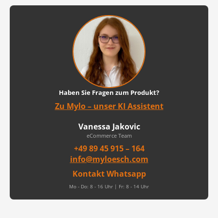
Haben Sie Fragen zum Produkt?
Zu Mylo – unser KI Assistent
Vanessa Jakovic
eCommerce Team
+49 89 45 915 – 164
info@myloesch.com
Kontakt Whatsapp
Mo - Do: 8 - 16 Uhr | Fr: 8 - 14 Uhr