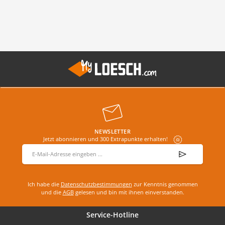
NEWSLETTER
Jetzt abonnieren und 300 Extrapunkte erhalten!
E-Mail-Adresse
*
Ich habe die
Datenschutzbestimmungen
zur Kenntnis genommen
und die
AGB
gelesen und bin mit ihnen einverstanden.
Service-Hotline