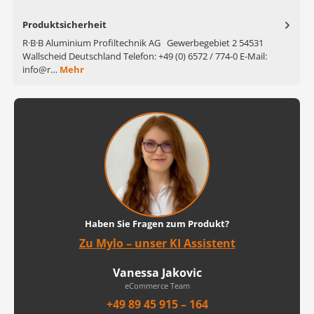
Produktsicherheit
R·B·B Aluminium Profiltechnik AG Gewerbegebiet 2 54531
Wallscheid Deutschland Telefon: +49 (0) 6572 / 774-0 E-Mail:
info@r…
Mehr
Haben Sie Fragen zum Produkt?
Zu Mylo – unser KI Assistent
Vanessa Jakovic
eCommerce Team
+49 89 45 915 – 164