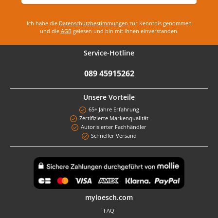
Ich habe die
Datenschutzbestimmungen
zur Kenntnis genommen
und die
AGB
gelesen und bin mit ihnen einverstanden.
Service-Hotline
089 45915262
Unsere Vorteile
65+ Jahre Erfahrung
Zertifizierte Markenqualität
Autorisierter Fachhändler
Schneller Versand
Benutzerdefiniertes Bild 1
myloesch.com
FAQ