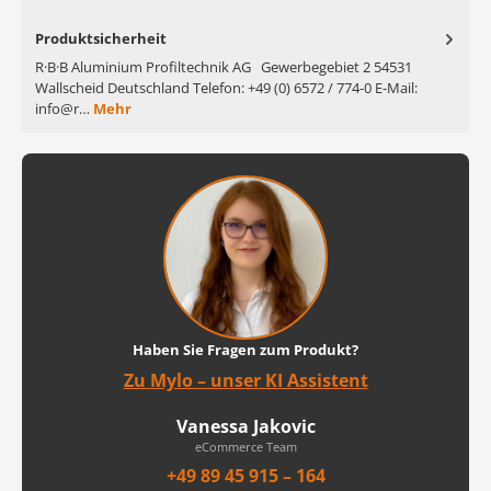
Produktsicherheit
R·B·B Aluminium Profiltechnik AG Gewerbegebiet 2 54531
Wallscheid Deutschland Telefon: +49 (0) 6572 / 774-0 E-Mail:
info@r…
Mehr
Haben Sie Fragen zum Produkt?
Zu Mylo – unser KI Assistent
Vanessa Jakovic
eCommerce Team
+49 89 45 915 – 164