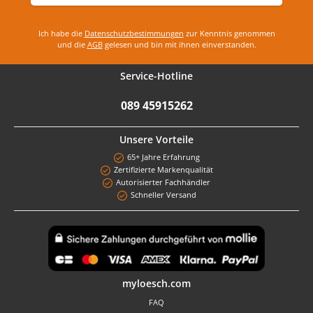
Ich habe die
Datenschutzbestimmungen
zur Kenntnis genommen
und die
AGB
gelesen und bin mit ihnen einverstanden.
Service-Hotline
089 45915262
Unsere Vorteile
65+ Jahre Erfahrung
Zertifizierte Markenqualität
Autorisierter Fachhändler
Schneller Versand
Benutzerdefiniertes Bild 1
myloesch.com
FAQ