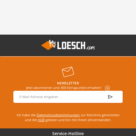
NEWSLETTER
Jetzt abonnieren und 300 Extrapunkte erhalten!
E-Mail-Adresse
*
Ich habe die
Datenschutzbestimmungen
zur Kenntnis genommen
und die
AGB
gelesen und bin mit ihnen einverstanden.
Service-Hotline