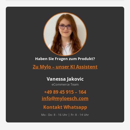
Haben Sie Fragen zum Produkt?
Zu Mylo – unser KI Assistent
Vanessa Jakovic
eCommerce Team
+49 89 45 915 – 164
info@myloesch.com
Kontakt Whatsapp
Mo - Do: 8 - 16 Uhr | Fr: 8 - 14 Uhr