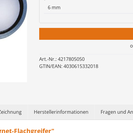
o
Art.-Nr.:
4217805050
GTIN/EAN:
4030615332018
Zeichnung
Herstellerinformationen
Fragen und A
et-Flachgreifer"