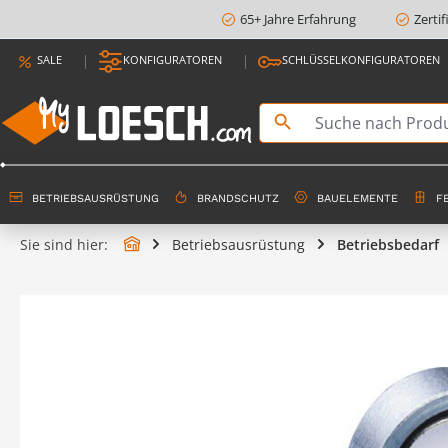
65+ Jahre Erfahrung
Zerti
springen
Zur Hauptnavigation springen
SALE
KONFIGURATOREN
SCHLÜSSELKONFIGURATOREN
BETRIEBSAUSRÜSTUNG
BRANDSCHUTZ
BAUELEMENTE
F
Sie sind hier:
Betriebsausrüstung
Betriebsbedarf
Bildergalerie überspringen