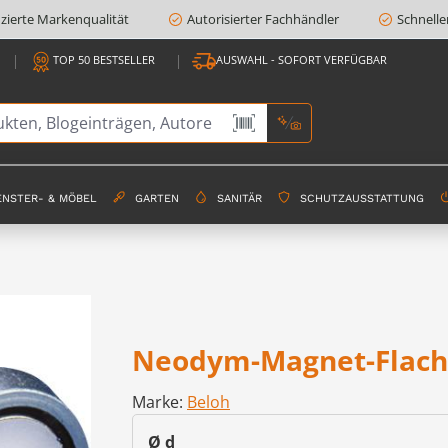
fizierte Markenqualität
Autorisierter Fachhändler
Schnelle
TOP 50 BESTSELLER
AUSWAHL - SOFORT VERFÜGBAR
ENSTER- & MÖBEL
GARTEN
SANITÄR
SCHUTZAUSSTATTUNG
Neodym-Magnet-Flach
Marke:
Beloh
auswählen
Ø d