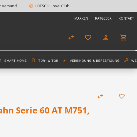
r Versand
LOESCH Loyal Club
MARKEN
RATGEBER
KONTAKT
SMART HOME
TÜR- & TOR
VERBINDUNG & BEFESTIGUNG
WE
hn Serie 60 AT M751,