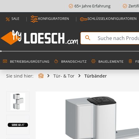
65+ Jahre Erfahrung
Zerti
springen
Zur Hauptnavigation springen
SALE
KONFIGURATOREN
SCHLÜSSELKONFIGURATOREN
BETRIEBSAUSRÜSTUNG
BRANDSCHUTZ
BAUELEMENTE
F
Sie sind hier:
Tür- & Tor
Türbänder
Bildergalerie überspringen