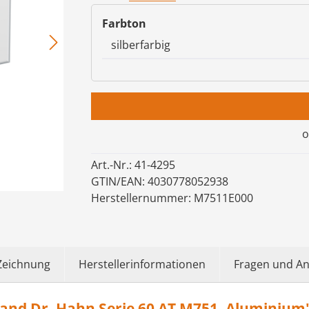
auswählen
Farbton
o
Art.-Nr.:
41-4295
GTIN/EAN:
4030778052938
Herstellernummer:
M7511E000
Zeichnung
Herstellerinformationen
Fragen und A
nd Dr. Hahn Serie 60 AT M751, Aluminium