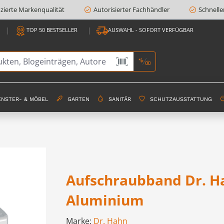
fizierte Markenqualität
Autorisierter Fachhändler
Schnelle
TOP 50 BESTSELLER
AUSWAHL - SOFORT VERFÜGBAR
ENSTER- & MÖBEL
GARTEN
SANITÄR
SCHUTZAUSSTATTUNG
Aufschraubband Dr. Ha
Aluminium
Marke:
Dr. Hahn