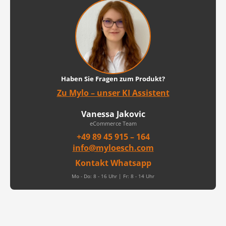
Haben Sie Fragen zum Produkt?
Zu Mylo – unser KI Assistent
Vanessa Jakovic
eCommerce Team
+49 89 45 915 – 164
info@myloesch.com
Kontakt Whatsapp
Mo - Do: 8 - 16 Uhr | Fr: 8 - 14 Uhr