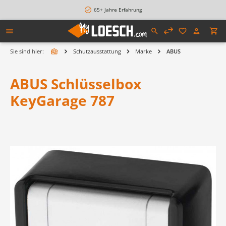
alt springen
65+ Jahre Erfahrung
Sie sind hier:
Schutzausstattung
Marke
ABUS
ABUS Schlüsselbox
KeyGarage 787
Bildergalerie überspringen