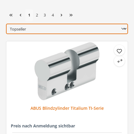
Seite
Seite
Seite
Seite
1
2
3
4
ABUS Blindzylinder Titalium TI-Serie
Preis nach Anmeldung sichtbar