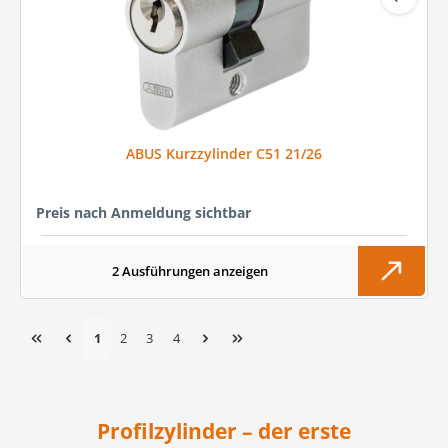
ABUS Kurzzylinder C51 21/26
Preis nach Anmeldung sichtbar
2 Ausführungen anzeigen
Seite
Seite
Seite
Seite
1
2
3
4
Profilzylinder – der erste